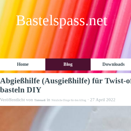
Diese Seite be
Bastelspass.net
Home
Blog
Downloads
Abgießhilfe (Ausgießhilfe) für Twist-o
basteln DIY
Veröffentlicht von
in
· 27 April 2022
Tintenadi
Nützliche Dinge für den Alltag