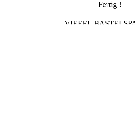
Fertig !
VIEEEL BASTELSPAS
Unsere anderen Seiten
Bas
adi001.com - Der Tintenadi
Drucker-Test
Sonnencreme-Test
Kostenloses Buch
Info´s zu Laufi´s